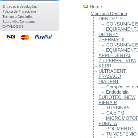
Home
Entregas e devoluções
Politica de Privacidade
Medicina Dentária
Termos e Condições
DENTSPLY
Sobre Nós/Contactos
CONSUMÍVEI
CATÁLOGOS
EQUIPAMENT
DE TREY
ZHERMACK
CONSUMÍVEI
EQUIPAMENT
APPLEDENTAL
ZIPPERER - VDW
KERR
ULTRADENT
FRASACO
DIADENT
Compósitos e o
Endodontia
EUROTECHNEW
BIENAIR
TURBINAS
CA e PM
MICROMOTO
EDENTA
POLIMENTO
TUNGSTÉNIO