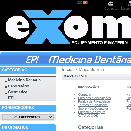
Contacto
Mapa d
Início
>
Mapa do Site
CATEGORIAS
MAPA DO SITE
Medicina Dentária
Laboratório
Informações
As
Cosmética
Contacto
No
EPI
Entregas e devoluções
To
Politica de Privacidade
Pr
Termos e Condições
Fa
FORNECEDORES
Sobre Nós/Contactos
Fo
Pagamento Seguro
CATÁLOGOS
Categorias
INFORMATION