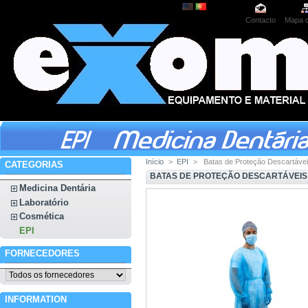
Contacto
Mapa d
Início
>
EPI
>
Batas de Proteção Descartáve
CATEGORIAS
BATAS DE PROTEÇÃO DESCARTÁVEIS
Medicina Dentária
Laboratório
Cosmética
EPI
FORNECEDORES
INFORMATION