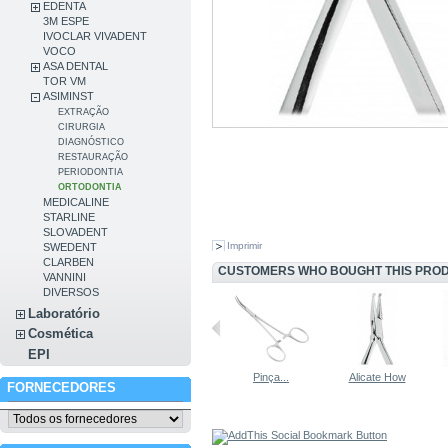
EDENTA
3M ESPE
IVOCLAR VIVADENT
VOCO
ASA DENTAL
TOR VM
ASIMINST
EXTRAÇÃO
CIRURGIA
DIAGNÓSTICO
RESTAURAÇÃO
PERIODONTIA
ORTODONTIA
MEDICALINE
STARLINE
SLOVADENT
Imprimir
SWEDENT
CLARBEN
CUSTOMERS WHO BOUGHT THIS PROD
VANNINI
DIVERSOS
Laboratório
Cosmética
EPI
Alicate de...
Pinça...
Alicate How
FORNECEDORES