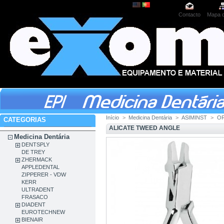
Contacto
Mapa d
Início
>
Medicina Dentária
>
ASIMINST
>
O
CATEGORIAS
ALICATE TWEED ANGLE
Medicina Dentária
DENTSPLY
DE TREY
ZHERMACK
APPLEDENTAL
ZIPPERER - VDW
KERR
ULTRADENT
FRASACO
DIADENT
EUROTECHNEW
BIENAIR