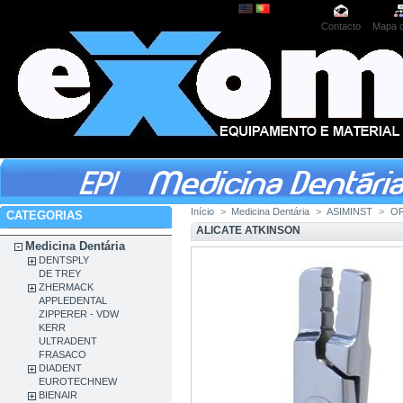
Contacto
Mapa d
Início
>
Medicina Dentária
>
ASIMINST
>
O
CATEGORIAS
ALICATE ATKINSON
Medicina Dentária
DENTSPLY
DE TREY
ZHERMACK
APPLEDENTAL
ZIPPERER - VDW
KERR
ULTRADENT
FRASACO
DIADENT
EUROTECHNEW
BIENAIR