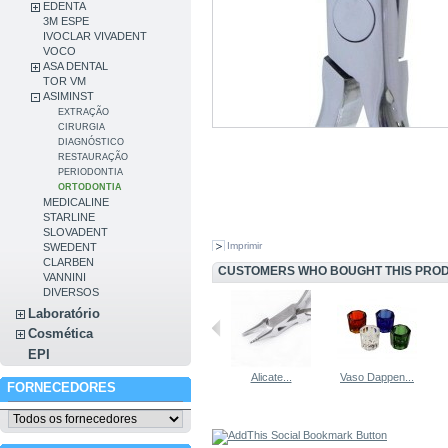
EDENTA
3M ESPE
IVOCLAR VIVADENT
VOCO
ASA DENTAL
TOR VM
ASIMINST
EXTRAÇÃO
CIRURGIA
DIAGNÓSTICO
RESTAURAÇÃO
PERIODONTIA
ORTODONTIA
MEDICALINE
STARLINE
SLOVADENT
Imprimir
SWEDENT
CLARBEN
CUSTOMERS WHO BOUGHT THIS PROD
VANNINI
DIVERSOS
Laboratório
Cosmética
EPI
Alicate de...
Alicate de...
Alicate...
Vaso Dappen...
FORNECEDORES