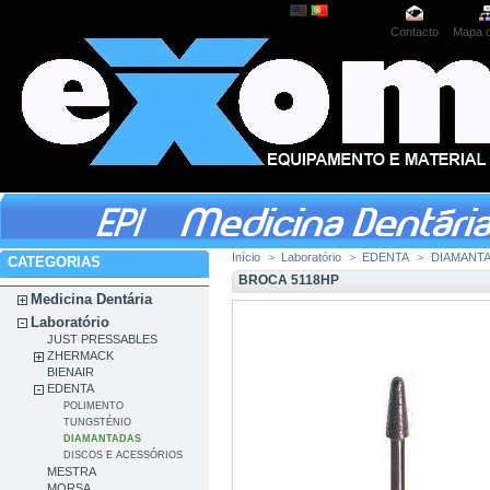
Contacto
Mapa d
Início
>
Laboratório
>
EDENTA
>
DIAMANT
CATEGORIAS
BROCA 5118HP
Medicina Dentária
Laboratório
JUST PRESSABLES
ZHERMACK
BIENAIR
EDENTA
POLIMENTO
TUNGSTÉNIO
DIAMANTADAS
DISCOS E ACESSÓRIOS
MESTRA
MORSA