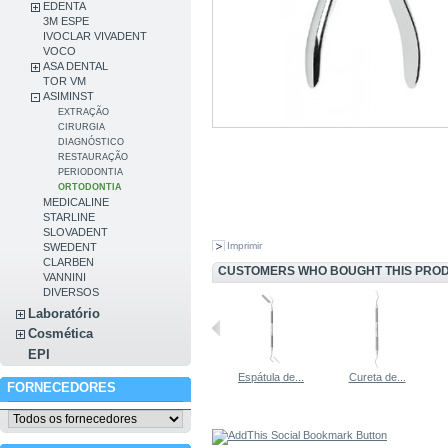
EDENTA
3M ESPE
IVOCLAR VIVADENT
VOCO
ASA DENTAL
TOR VM
ASIMINST
EXTRAÇÃO
CIRURGIA
DIAGNÓSTICO
RESTAURAÇÃO
PERIODONTIA
ORTODONTIA
MEDICALINE
STARLINE
SLOVADENT
Imprimir
SWEDENT
CLARBEN
CUSTOMERS WHO BOUGHT THIS PROD
VANNINI
DIVERSOS
Laboratório
Cosmética
EPI
Espigões de...
Cureta de...
Espátula de...
Cureta de...
FORNECEDORES