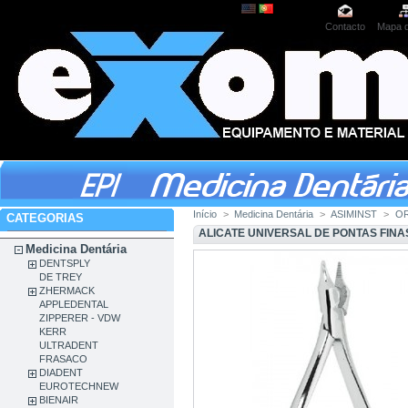
Contacto
Mapa d
Início
>
Medicina Dentária
>
ASIMINST
>
O
CATEGORIAS
ALICATE UNIVERSAL DE PONTAS FINA
Medicina Dentária
DENTSPLY
DE TREY
ZHERMACK
APPLEDENTAL
ZIPPERER - VDW
KERR
ULTRADENT
FRASACO
DIADENT
EUROTECHNEW
BIENAIR