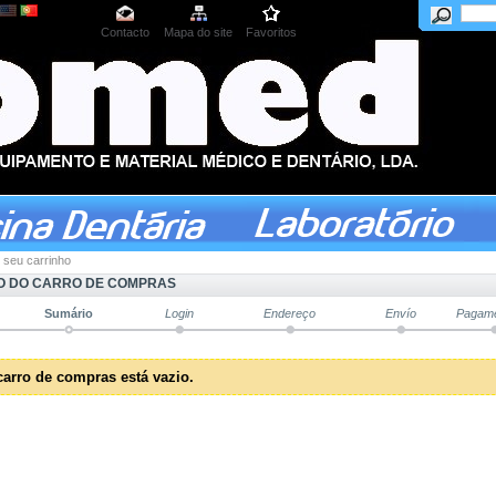
Contacto
Mapa do site
Favoritos
 seu carrinho
 DO CARRO DE COMPRAS
Sumário
Login
Endereço
Envío
Pagam
carro de compras está vazio.