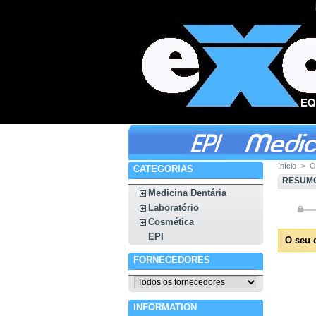
Início
>
O
CATEGORIAS
RESUMO
Medicina Dentária
Laboratório
Cosmética
EPI
O seu 
FORNECEDORES
INFORMATION