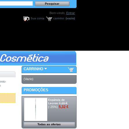
Bem-vindo,
Entrar
Sua conta
carrinho:
(vazio)
CARRINHO
(Vazio)
ento
PROMOÇÕES
Espátula de
7,10 €
Lecron
5,32 €
(-25%)
Todas as ofertas