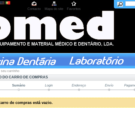
Contacto
Mapa do site
Favoritos
 seu carrinho
 DO CARRO DE COMPRAS
Sumário
Login
Endereço
Envío
Pagam
carro de compras está vazio.