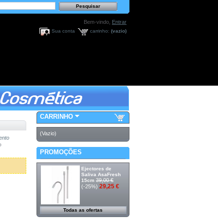
Bem-vindo,
Entrar
Sua conta
carrinho:
(vazio)
CARRINHO
(Vazio)
ento
PROMOÇÕES
Ejectores de
Saliva AsaFresh
39,00 €
15cm
29,25 €
(-25%)
Todas as ofertas