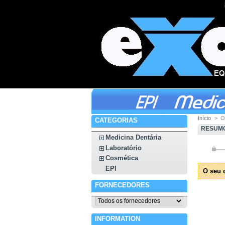
Início
>
O
CATEGORIAS
RESUMO
Medicina Dentária
Laboratório
Cosmética
EPI
O seu 
FORNECEDORES
INFORMATION