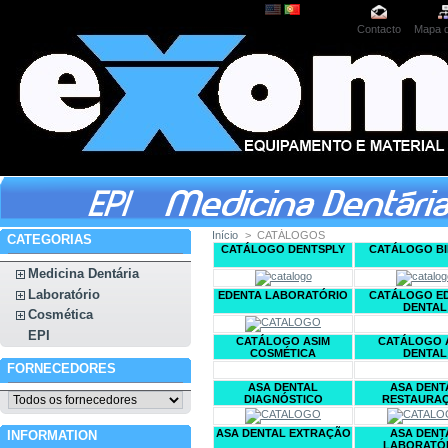
Contacto
Mapa d
Início
>
CATÁLOGOS
CATEGORIAS
CATÁLOGO DENTSPLY
CATÁLOGO BI
Medicina Dentária
Laboratório
EDENTA LABORATÓRIO
CATÁLOGO E
DENTAL
Cosmética
EPI
CATÁLOGO ASIM
CATÁLOGO 
COSMÉTICA
DENTAL
FORNECEDORES
ASA DENTAL
ASA DENT
DIAGNÓSTICO
RESTAURA
ASA DENTAL EXTRAÇÃO
ASA DENT
INFORMATION
LABORATÓ