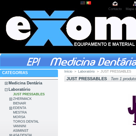
Contacto
Mapa d
Início
>
Laboratório
>
JUST PRESSABLES
CATEGORIAS
JUST PRESSABLES
Tem 1 produto
Medicina Dentária
Laboratório
JUST PRESSABLES
ZHERMACK
BIENAIR
EDENTA
MESTRA
MORSA
TOROS DENTAL
VANNINI
ASIMINST
ASA DENTAL