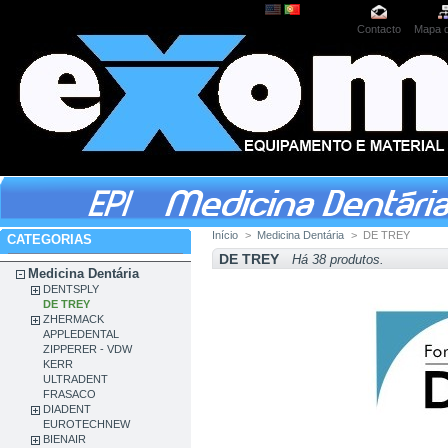
Contacto
Mapa d
Início
>
Medicina Dentária
>
DE TREY
CATEGORIAS
DE TREY
Há 38 produtos.
Medicina Dentária
DENTSPLY
DE TREY
ZHERMACK
APPLEDENTAL
ZIPPERER - VDW
KERR
ULTRADENT
FRASACO
DIADENT
EUROTECHNEW
BIENAIR