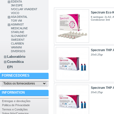
EDENTA
3M ESPE
IVOCLAR VIVADENT
Spectrum Eco K
VOCO
ASA DENTAL
6 seringas: 2x A2, 
Condicioner 3ml
TOR VM
ASIMINST
MEDICALINE
STARLINE
SLOVADENT
SWEDENT
CLARBEN
VANNINI
Spectrum THP 
DIVERSOS
20x0,25gr
Laboratório
Cosmética
EPI
FORNECEDORES
Spectrum THP 
INFORMATION
20x0,25gr
Entregas e devoluções
Politica de Privacidade
Termos e Condições
Sobre Nós/Contactos