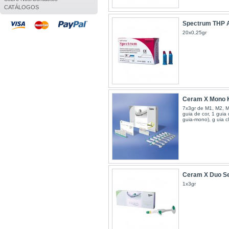
CATÁLOGOS
Spectrum THP 
20x0,25gr
Ceram X Mono K
7x3gr de M1, M2, M
guia de cor, 1 guia 
guia-mono), g uia cl
Ceram X Duo Se
1x3gr