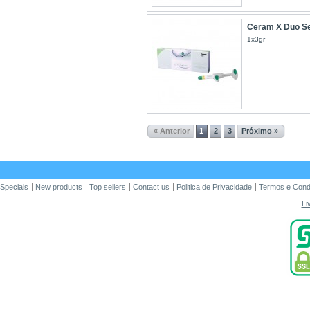
Ceram X Duo Se
1x3gr
« Anterior
1
2
3
Próximo »
Specials
New products
Top sellers
Contact us
Politica de Privacidade
Termos e Cond
Li