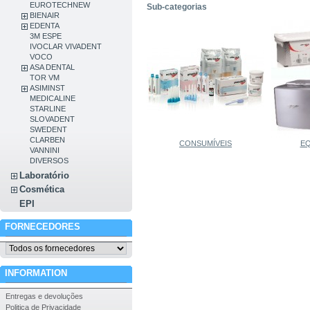
EUROTECHNEW
Sub-categorias
BIENAIR
EDENTA
3M ESPE
IVOCLAR VIVADENT
VOCO
ASA DENTAL
TOR VM
ASIMINST
MEDICALINE
STARLINE
SLOVADENT
SWEDENT
CLARBEN
CONSUMÍVEIS
EQ
VANNINI
DIVERSOS
Laboratório
Cosmética
EPI
FORNECEDORES
INFORMATION
Entregas e devoluções
Politica de Privacidade