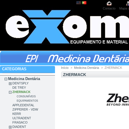
Contacto
Mapa d
Início
>
Medicina Dentária
>
ZHERMACK
CATEGORIAS
ZHERMACK
Medicina Dentária
DENTSPLY
DE TREY
ZHERMACK
CONSUMÍVEIS
EQUIPAMENTOS
APPLEDENTAL
ZIPPERER - VDW
KERR
ULTRADENT
FRASACO
DIADENT