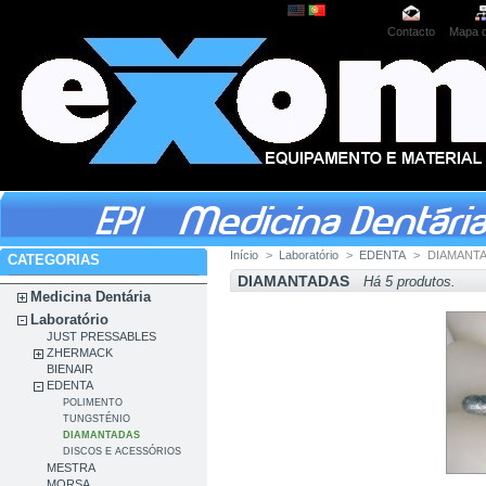
Contacto
Mapa d
Início
>
Laboratório
>
EDENTA
>
DIAMANT
CATEGORIAS
DIAMANTADAS
Há 5 produtos.
Medicina Dentária
Laboratório
JUST PRESSABLES
ZHERMACK
BIENAIR
EDENTA
POLIMENTO
TUNGSTÉNIO
DIAMANTADAS
DISCOS E ACESSÓRIOS
MESTRA
MORSA