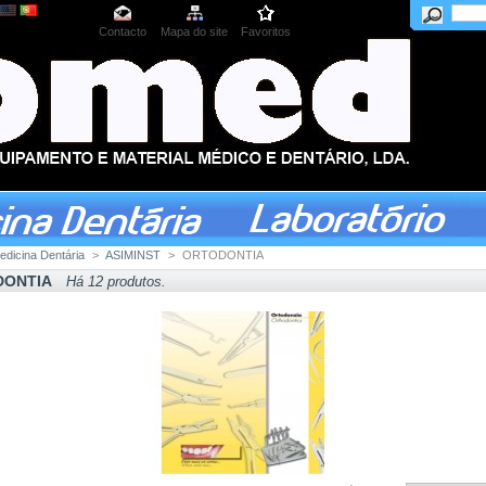
Contacto
Mapa do site
Favoritos
edicina Dentária
>
ASIMINST
>
ORTODONTIA
DONTIA
Há 12 produtos.