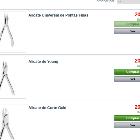
ordenar por
20
Alicate Universal de Pontas Finas
S
Comprar
Ver
20
Alicate de Young
Di
Comprar
Ver
20
Alicate de Corte Gold
Di
Comprar
Ver