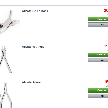
20
Alicate De La Rosa
Di
Comprar
Ver
15
Alicate de Angle
Di
Comprar
Ver
15
Alicate Aderer
Di
Comprar
Ver