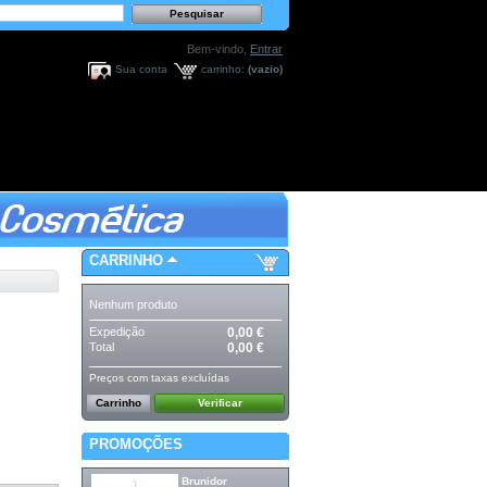
Bem-vindo,
Entrar
Sua conta
carrinho:
(vazio)
CARRINHO
Nenhum produto
Expedição
0,00 €
Total
0,00 €
Preços com taxas excluídas
Carrinho
Verificar
PROMOÇÕES
Brunidor