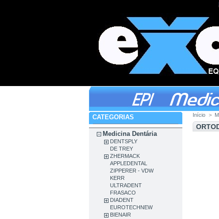
Início
>
M
CATEGORIAS
ORTO
Medicina Dentária
DENTSPLY
DE TREY
ZHERMACK
APPLEDENTAL
ZIPPERER - VDW
KERR
ULTRADENT
FRASACO
DIADENT
EUROTECHNEW
BIENAIR