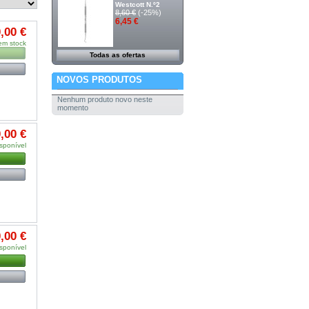
Westcott N.º2
8,60 €
(-25%)
6,45 €
,00 €
em stock
Todas as ofertas
NOVOS PRODUTOS
Nenhum produto novo neste
momento
,00 €
sponível
,00 €
sponível