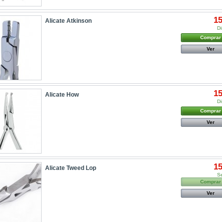
15
Alicate Atkinson
Di
Comprar
Ver
15
Alicate How
Di
Comprar
Ver
15
Alicate Tweed Lop
S
Comprar
Ver