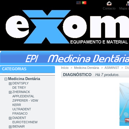
Contacto
Mapa d
Início
>
Medicina Dentária
>
ASIMINST
>
DI
CATEGORIAS
DIAGNÓSTICO
Há 7 produtos.
Medicina Dentária
DENTSPLY
DE TREY
ZHERMACK
APPLEDENTAL
ZIPPERER - VDW
KERR
ULTRADENT
FRASACO
DIADENT
EUROTECHNEW
BIENAIR