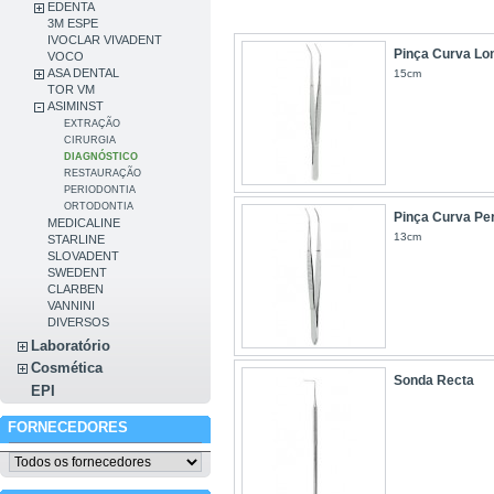
EDENTA
3M ESPE
IVOCLAR VIVADENT
Pinça Curva Lo
VOCO
ASA DENTAL
15cm
TOR VM
ASIMINST
EXTRAÇÃO
CIRURGIA
DIAGNÓSTICO
RESTAURAÇÃO
PERIODONTIA
ORTODONTIA
Pinça Curva Pe
MEDICALINE
13cm
STARLINE
SLOVADENT
SWEDENT
CLARBEN
VANNINI
DIVERSOS
Laboratório
Cosmética
Sonda Recta
EPI
FORNECEDORES