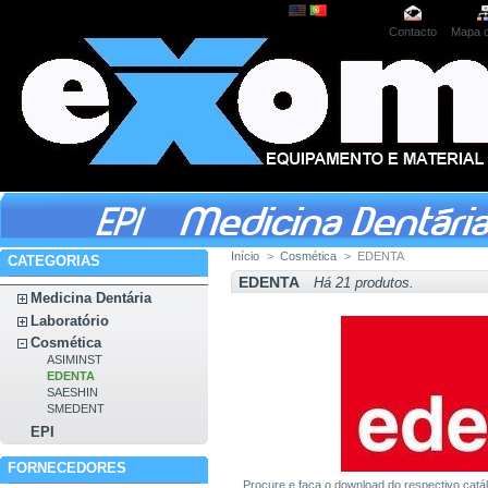
Contacto
Mapa d
Início
>
Cosmética
>
EDENTA
CATEGORIAS
EDENTA
Há 21 produtos.
Medicina Dentária
Laboratório
Cosmética
ASIMINST
EDENTA
SAESHIN
SMEDENT
EPI
FORNECEDORES
Procure e faça o download do respectivo ca