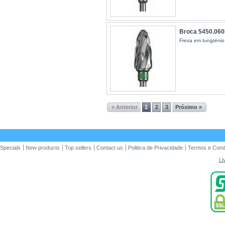
Broca 5450.06
Fresa em tungténio
« Anterior
1
2
3
Próximo »
Specials
New products
Top sellers
Contact us
Politica de Privacidade
Termos e Cond
Li