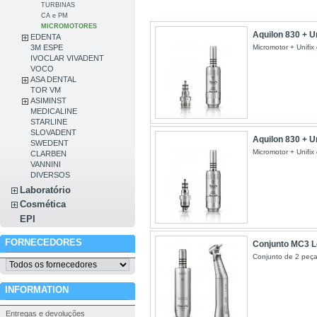
TURBINAS
CA e PM
MICROMOTORES
Aquilon 830 + Un
EDENTA
Micromotor + Unifix
3M ESPE
IVOCLAR VIVADENT
VOCO
ASA DENTAL
TOR VM
ASIMINST
MEDICALINE
STARLINE
SLOVADENT
Aquilon 830 + Un
SWEDENT
Micromotor + Unifix 
CLARBEN
VANNINI
DIVERSOS
Laboratório
Cosmética
EPI
FORNECEDORES
Conjunto MC3 Le
Conjunto de 2 peças
INFORMATION
Entregas e devoluções