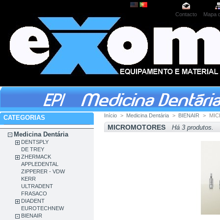
Contacto
Mapa d
Início
>
Medicina Dentária
>
BIENAIR
>
MI
CATEGORIAS
MICROMOTORES
Há 3 produtos.
Medicina Dentária
DENTSPLY
DE TREY
ZHERMACK
APPLEDENTAL
ZIPPERER - VDW
KERR
ULTRADENT
FRASACO
DIADENT
EUROTECHNEW
BIENAIR