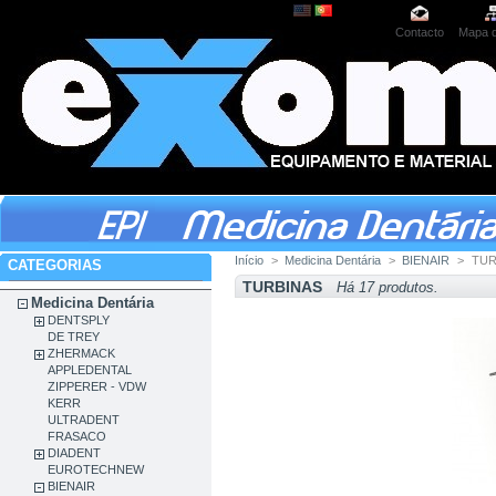
Contacto
Mapa d
Início
>
Medicina Dentária
>
BIENAIR
>
TUR
CATEGORIAS
TURBINAS
Há 17 produtos.
Medicina Dentária
DENTSPLY
DE TREY
ZHERMACK
APPLEDENTAL
ZIPPERER - VDW
KERR
ULTRADENT
FRASACO
DIADENT
EUROTECHNEW
BIENAIR