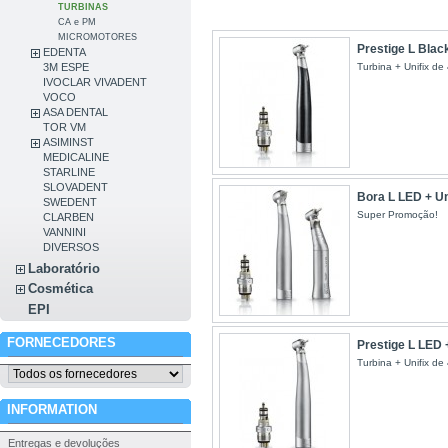
TURBINAS
CA e PM
MICROMOTORES
Prestige L Black
EDENTA
Turbina + Unifix de 
3M ESPE
IVOCLAR VIVADENT
VOCO
ASA DENTAL
TOR VM
ASIMINST
MEDICALINE
STARLINE
SLOVADENT
Bora L LED + Un
SWEDENT
Super Promoção!
CLARBEN
VANNINI
DIVERSOS
Laboratório
Cosmética
EPI
FORNECEDORES
Prestige L LED +
Turbina + Unifix de 
INFORMATION
Entregas e devoluções