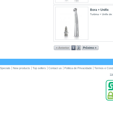
Bora + Unifix
Turbina + Unifix de 
« Anterior
1
2
Próximo »
Specials
New products
Top sellers
Contact us
Politica de Privacidade
Termos e Cond
Li