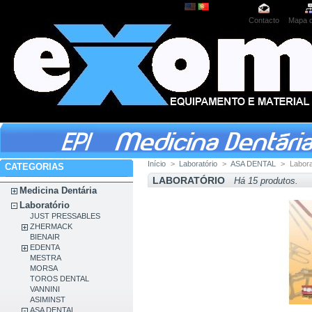
Contacto
Mapa d
Início
>
Laboratório
>
ASA DENTAL
>
Labora
CATEGORIAS
LABORATÓRIO
Há 15 produtos.
Medicina Dentária
Laboratório
JUST PRESSABLES
ZHERMACK
BIENAIR
EDENTA
MESTRA
MORSA
TOROS DENTAL
VANNINI
ASIMINST
ASA DENTAL