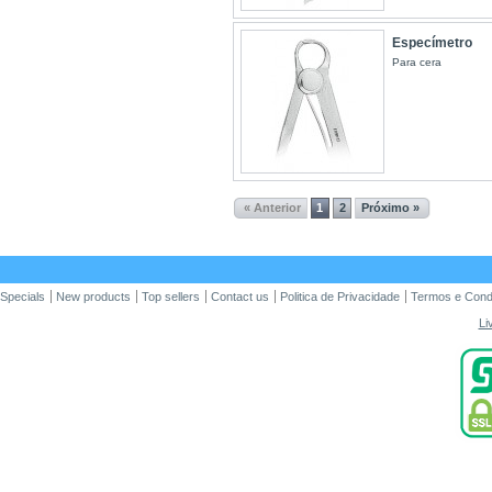
Especímetro
Para cera
« Anterior
1
2
Próximo »
Specials
New products
Top sellers
Contact us
Politica de Privacidade
Termos e Cond
Li