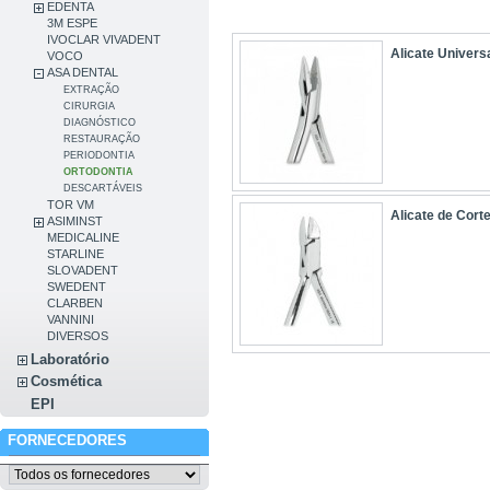
EDENTA
3M ESPE
IVOCLAR VIVADENT
Alicate Univers
VOCO
ASA DENTAL
EXTRAÇÃO
CIRURGIA
DIAGNÓSTICO
RESTAURAÇÃO
PERIODONTIA
ORTODONTIA
DESCARTÁVEIS
TOR VM
Alicate de Cort
ASIMINST
MEDICALINE
STARLINE
SLOVADENT
SWEDENT
CLARBEN
VANNINI
DIVERSOS
Laboratório
Cosmética
EPI
FORNECEDORES