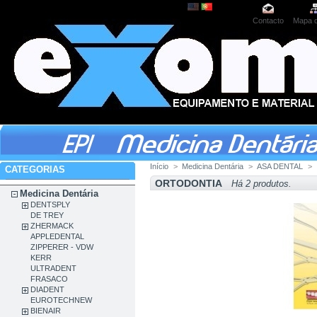
Contacto
Mapa d
Início
>
Medicina Dentária
>
ASA DENTAL
>
CATEGORIAS
ORTODONTIA
Há 2 produtos.
Medicina Dentária
DENTSPLY
DE TREY
ZHERMACK
APPLEDENTAL
ZIPPERER - VDW
KERR
ULTRADENT
FRASACO
DIADENT
EUROTECHNEW
BIENAIR