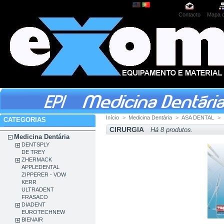
Contacto
Mapa d
Início
>
Medicina Dentária
>
ASA DENTAL
>
CATEGORIAS
CIRURGIA
Há 8 produtos.
Medicina Dentária
DENTSPLY
DE TREY
ZHERMACK
APPLEDENTAL
ZIPPERER - VDW
KERR
ULTRADENT
FRASACO
DIADENT
EUROTECHNEW
BIENAIR