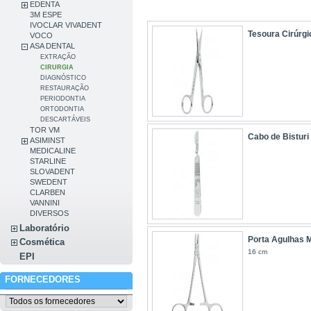
EDENTA
3M ESPE
IVOCLAR VIVADENT
Tesoura Cirúrgi
VOCO
ASA DENTAL
EXTRAÇÃO
CIRURGIA
DIAGNÓSTICO
RESTAURAÇÃO
PERIODONTIA
ORTODONTIA
DESCARTÁVEIS
TOR VM
Cabo de Bisturi 
ASIMINST
MEDICALINE
STARLINE
SLOVADENT
SWEDENT
CLARBEN
VANNINI
DIVERSOS
Laboratório
Porta Agulhas 
Cosmética
16 cm
EPI
FORNECEDORES