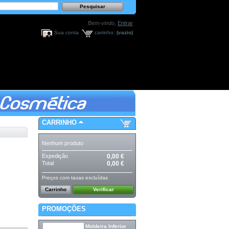
Bem-vindo,
Entrar
Sua conta
carrinho:
(vazio)
CARRINHO
Nenhum produto
Expedição
0,00 €
Total
0,00 €
Preços com taxas excluídas
Carrinho
Verificar
PROMOÇÕES
Moldeira Inferior