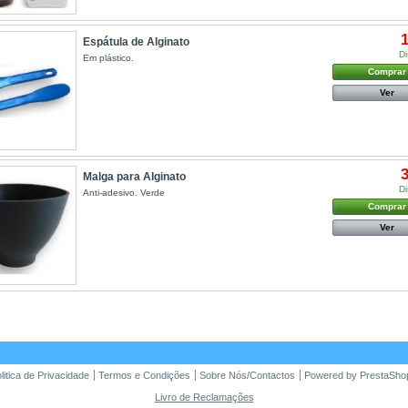
1
Espátula de Alginato
Di
Em plástico.
Comprar
Ver
3
Malga para Alginato
Di
Anti-adesivo. Verde
Comprar
Ver
litica de Privacidade
Termos e Condições
Sobre Nós/Contactos
Powered by PrestaSh
Livro de Reclamações