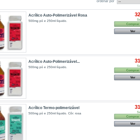
ordenar por
32
Acrílico Auto-Polimerizável Rosa
S
500mg pó e 250ml líquido.
Comprar
Ver
31
Acrílico Auto-Polimerizável...
S
500mg pó e 250ml líquido.
Comprar
Ver
31
Acrílico Termo-polimerizável
S
500mg pó e 250ml líquido. Côr: rosa
Comprar
Ver