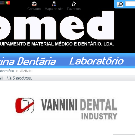
Contacto
Mapa do site
Favoritos
aboratório
>
VANNINI
NI
Há 5 produtos.