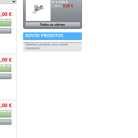
5,60 €
N.º4
4,20 €
(-25%)
,00 €
em stock
Todas as ofertas
NOVOS PRODUTOS
Nenhum produto novo neste
momento
,00 €
em stock
,00 €
em stock