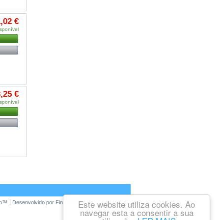
,02 €
sponível
,25 €
sponível
Este website utiliza cookies. Ao
op™
Desenvolvido por
FinalWebsite
navegar esta a consentir a sua