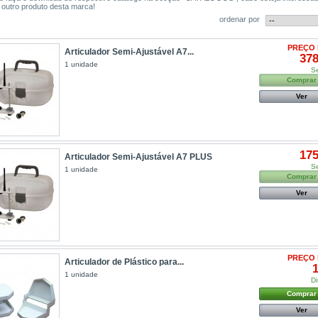
 outro produto desta marca!
ordenar por
PREÇO 
Articulador Semi-Ajustável A7...
378
1 unidade
S
Comprar
Ver
175
Articulador Semi-Ajustável A7 PLUS
S
1 unidade
Comprar
Ver
PREÇO 
Articulador de Plástico para...
1
1 unidade
Di
Comprar
Ver