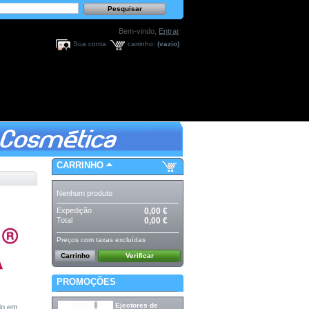
Bem-vindo,
Entrar
Sua conta
carrinho:
(vazio)
CARRINHO
Nenhum produto
Expedição
0,00 €
Total
0,00 €
Preços com taxas excluídas
Carrinho
Verificar
PROMOÇÕES
Ejectores de
do em