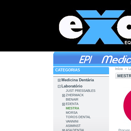
Início
>
L
CATEGORIAS
MEST
Medicina Dentária
Laboratório
JUST PRESSABLES
ZHERMACK
BIENAIR
EDENTA
MESTRA
MORSA
TOROS DENTAL
VANNINI
ASIMINST
ASA DENTAL
Procure 