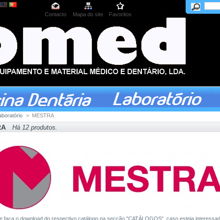
Contacto
Mapa do site
Favoritos
aboratório
>
MESTRA
RA
Há 12 produtos.
e faça o download do respectivo catálogo na secção "CATÁLOGOS", caso esteja interessa