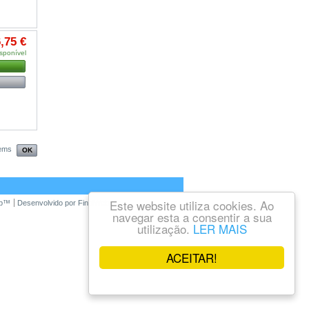
,75 €
sponível
tems
Este website utiliza cookies. Ao
op™
Desenvolvido por
FinalWebsite
navegar esta a consentir a sua
utilização.
LER MAIS
ACEITAR!