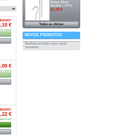
Saliva 15cm
28,25 €
(-25%)
21,19 €
BAIXO!
,10 €
Todas as ofertas
em stock
NOVOS PRODUTOS
Nenhum produto novo neste
momento
,00 €
em stock
BAIXO!
,22 €
sponível