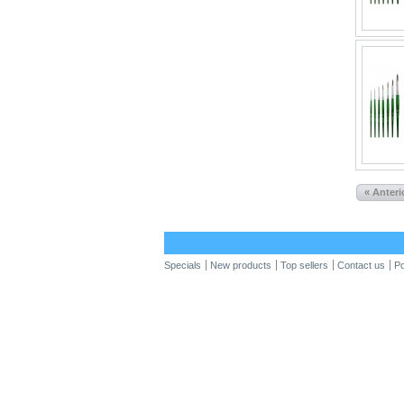
« Anteri
Specials
New products
Top sellers
Contact us
Po