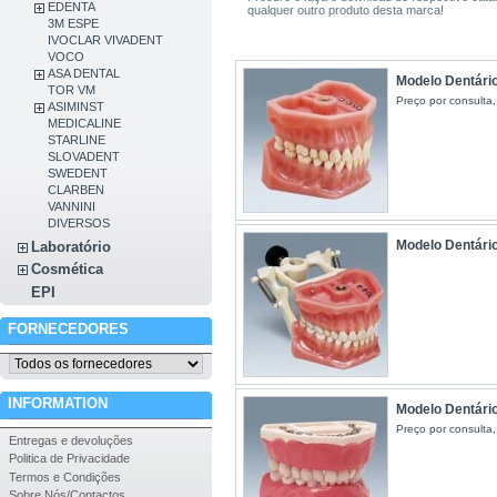
EDENTA
qualquer outro produto desta marca!
3M ESPE
IVOCLAR VIVADENT
VOCO
ASA DENTAL
Modelo Dentário
TOR VM
Preço por consulta,
ASIMINST
MEDICALINE
STARLINE
SLOVADENT
SWEDENT
CLARBEN
VANNINI
DIVERSOS
Modelo Dentári
Laboratório
Cosmética
EPI
FORNECEDORES
INFORMATION
Modelo Dentário
Preço por consulta,
Entregas e devoluções
Politica de Privacidade
Termos e Condições
Sobre Nós/Contactos