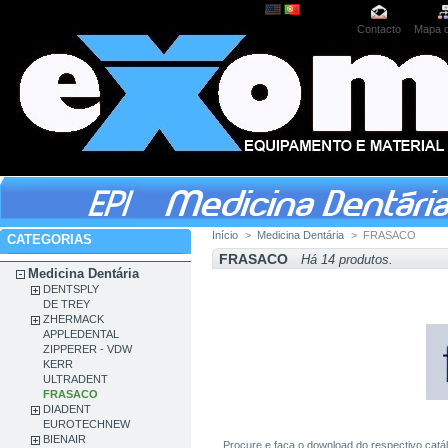
Contacto
Mapa d
Início
>
Medicina Dentária
>
FRASACO
CATEGORIAS
FRASACO
Há 14 produtos.
Medicina Dentária
DENTSPLY
DE TREY
ZHERMACK
APPLEDENTAL
ZIPPERER - VDW
KERR
ULTRADENT
FRASACO
DIADENT
EUROTECHNEW
BIENAIR
Procure e faça o download do respectivo ca