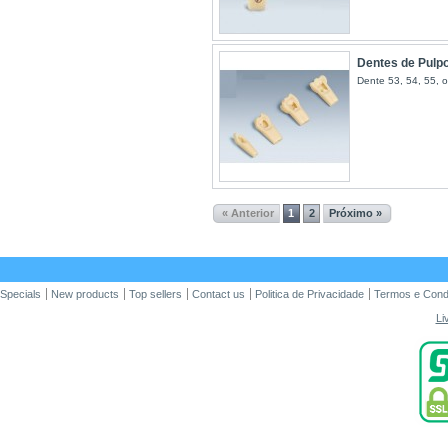
Dentes de Pulp
Dente 53, 54, 55, 
« Anterior
1
2
Próximo »
Specials
New products
Top sellers
Contact us
Politica de Privacidade
Termos e Cond
Li