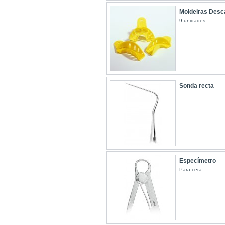
Moldeiras Desca
9 unidades
Sonda recta
Especímetro
Para cera