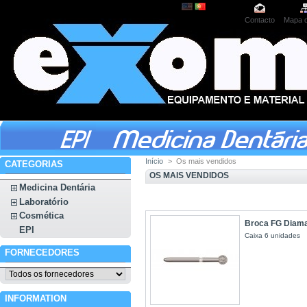
Contacto
Mapa d
Início
>
Os mais vendidos
CATEGORIAS
OS MAIS VENDIDOS
Medicina Dentária
Laboratório
Cosmética
Broca FG Diama
EPI
Caixa 6 unidades
FORNECEDORES
INFORMATION