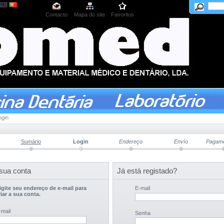
Contacto
Mapa do site
Favoritos
ogin
Sumário
Login
Endereço
Envío
Pagam
 sua conta
Já está registado?
igite seu endereço de e-mail para
E-mail
riar a sua conta.
-mail
Senha