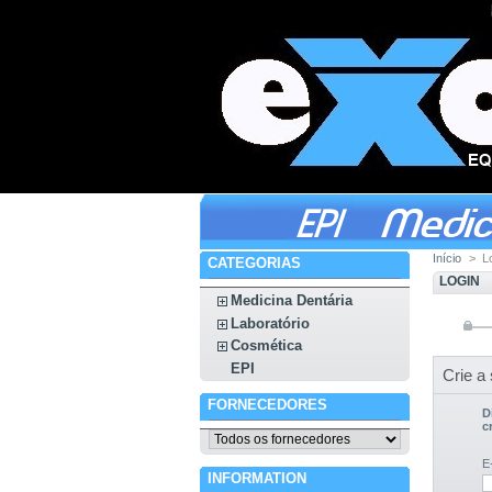
Início
>
L
CATEGORIAS
LOGIN
Medicina Dentária
Laboratório
Cosmética
EPI
Crie a
FORNECEDORES
D
c
E
INFORMATION