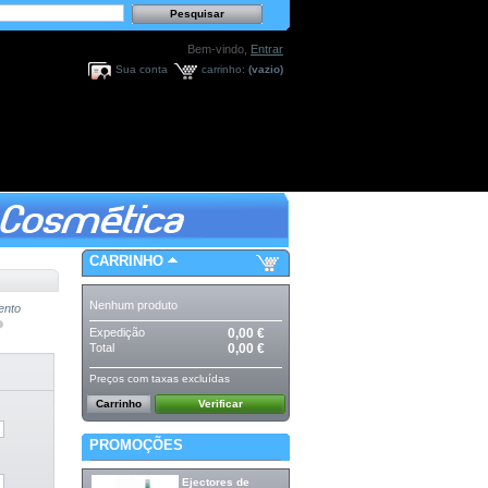
Bem-vindo,
Entrar
Sua conta
carrinho:
(vazio)
CARRINHO
Nenhum produto
ento
Expedição
0,00 €
Total
0,00 €
Preços com taxas excluídas
Carrinho
Verificar
PROMOÇÕES
Ejectores de