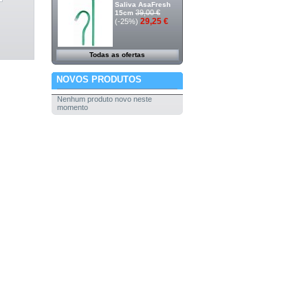
Saliva AsaFresh
39,00 €
15cm
29,25 €
(-25%)
Todas as ofertas
NOVOS PRODUTOS
Nenhum produto novo neste
momento